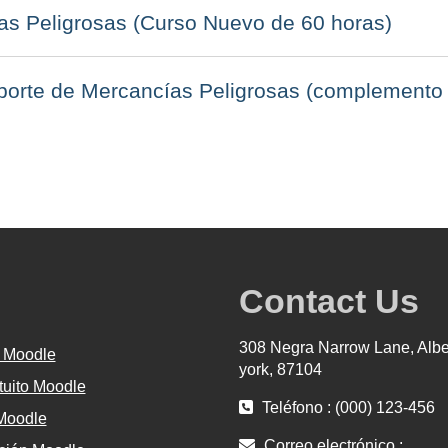
as Peligrosas (Curso Nuevo de 60 horas)
rte de Mercancías Peligrosas (complemento 
Contact Us
308 Negra Narrow Lane, Alb
 Moodle
york, 87104
tuito Moodle
Teléfono : (000) 123-456
 Moodle
Correo electrónico :