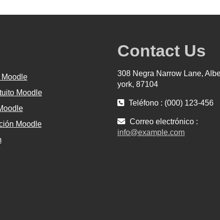
Contact Us
308 Negra Narrow Lane, Alb
 Moodle
york, 87104
tuito Moodle
Teléfono : (000) 123-456
 Moodle
Correo electrónico :
ión Moodle
info@example.com
m