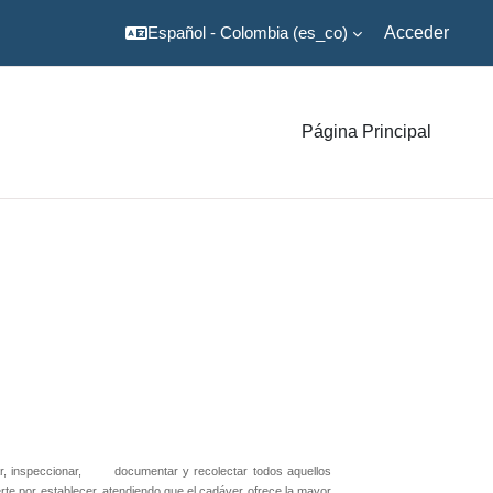
Español - Colombia ‎(es_co)‎
Acceder
Página Principal
, inspeccionar,
documentar y recolectar todos aquellos
erte por establecer, atendiendo que el cadáver ofrece la mayor