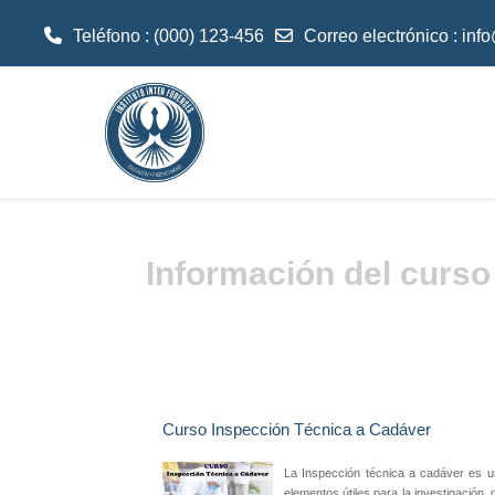
Teléfono : (000) 123-456
Correo electrónico :
inf
Saltar al contenido principal
Información del curso
Curso Inspección Técnica a Cadáver
La Inspección técnica a cadáver es un 
elementos útiles para la investigación