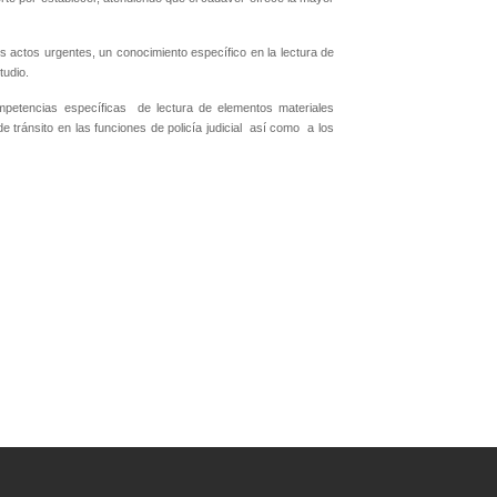
os actos urgentes, un conocimiento específico en la lectura de
tudio.
mpetencias específicas
de lectura de elementos materiales
 tránsito en las funciones de policía judicial
así como
a los