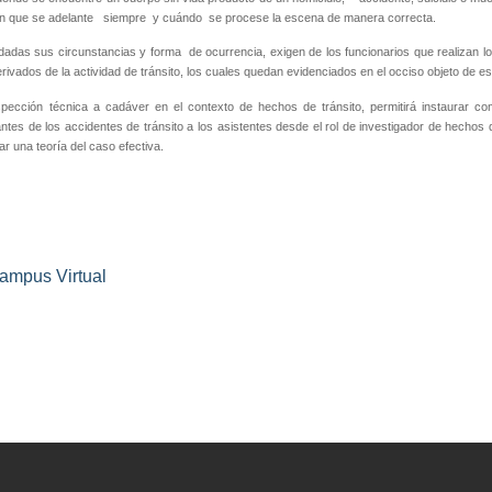
ón que se adelante
siempre
y cuándo
se procese la escena de manera correcta.
 dadas sus circunstancias y forma
de ocurrencia, exigen de los funcionarios que realizan l
rivados de la actividad de tránsito, los cuales quedan evidenciados en el occiso objeto de es
spección técnica a cadáver en el contexto de hechos de tránsito, permitirá instaurar co
antes de los accidentes de tránsito a los asistentes desde el rol de investigador de hechos de
ar una teoría del caso efectiva.
ampus Virtual