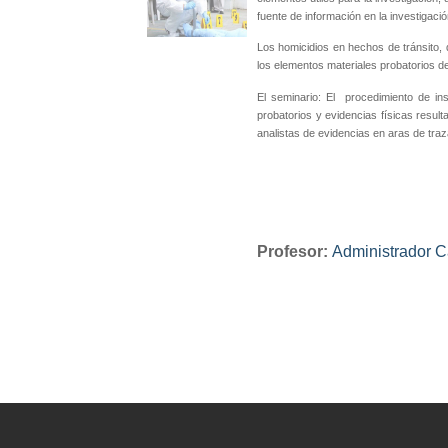
fuente de información en la investigaci
Los homicidios en hechos de tránsito,
los elementos materiales probatorios de
El seminario: El
procedimiento de in
probatorios y evidencias físicas result
analistas de evidencias en aras de traz
Profesor:
Administrador C