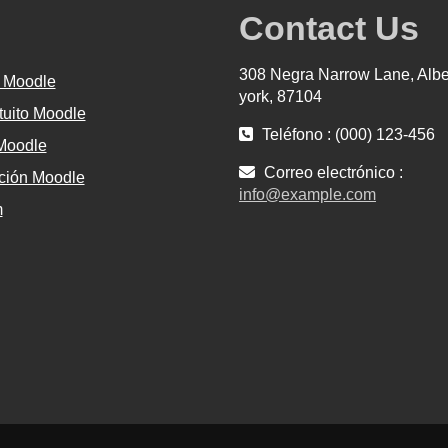
Contact Us
308 Negra Narrow Lane, Alb
 Moodle
york, 87104
tuito Moodle
Teléfono : (000) 123-456
 Moodle
Correo electrónico :
ión Moodle
info@example.com
m