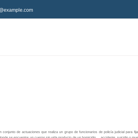
o@example.com
conjunto de actuaciones que realiza un grupo de funcionarios de policía judicial para fijar
, donde se encuentre un cuerpo sin vida producto de un homicidio,
accidente, suicidio o mu