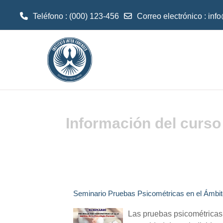
Teléfono : (000) 123-456
Correo electrónico :
inf
Saltar al contenido principal
Información del curso
Seminario Pruebas Psicométricas en el Ámbito
Las pruebas psicométricas e