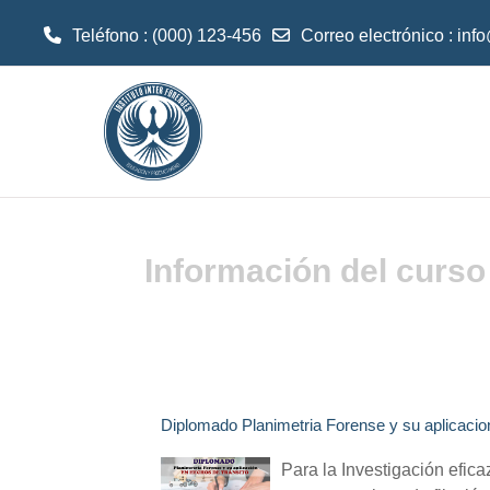
Teléfono : (000) 123-456
Correo electrónico :
inf
Saltar al contenido principal
Información del curso
Diplomado Planimetria Forense y su aplicacio
Para la Investigación efica