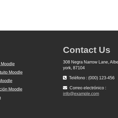
Contact Us
308 Negra Narrow Lane, Alb
 Moodle
york, 87104
tuito Moodle
Teléfono : (000) 123-456
 Moodle
Correo electrónico :
ión Moodle
info@example.com
m