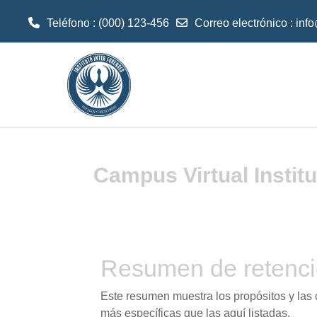
Teléfono : (000) 123-456
Correo electrónico :
inf
Salta al contenido principal
Campus Virtual Institu
Resumen de retenci
Este resumen muestra los propósitos y las c
más específicas que las aquí listadas.