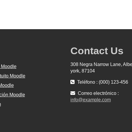
Contact Us
308 Negra Narrow Lane, Alb
 Moodle
york, 87104
tuito Moodle
Teléfono : (000) 123-456
 Moodle
Correo electrónico :
ión Moodle
info@example.com
m